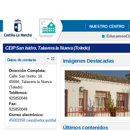
Pa
co
pri
NUESTRO CENTRO
EducamosC
CRFP
CEIP San Isidro, Talavera la Nueva (Toledo)
Datos de contacto
Imágenes Destacadas
Dirección Completa:
Calle San Isidro, 16.
45694, Talavera la Nueva
(Toledo)
Teléfonos:
925850049
Fax:
925850049
Correo electrónico:
45003358.ceip@educastillalamancha.es
Últimos contenidos